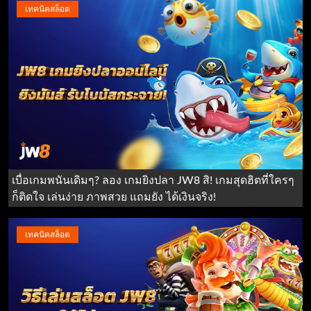
สมัครเลย!
เทคนิคสล็อต
เบื่อเกมพนันเดิมๆ? ลอง เกมยิงปลา JW8 สิ! เกมสุดฮิตที่ใครๆ
ก็ติดใจ เล่นง่าย ภาพสวย แถมยัง ได้เงินจริง!
เทคนิคสล็อต