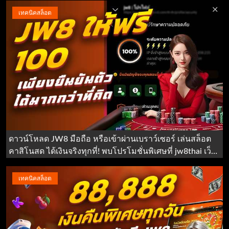
เทคนิคสล็อต
ดาวน์โหลด JW8 มือถือ หรือเข้าผ่านเบราว์เซอร์ เล่นสล็อต
คาสิโนสด ได้เงินจริงทุกที่! พบโปรโมชั่นพิเศษที่ jw8thai เว็บ
ตรง มั่นคง ปลอดภัย
เทคนิคสล็อต