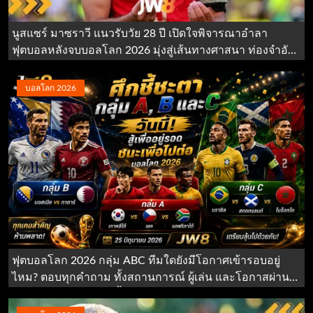
นูสแซร์ มาซราวี แนวรับวัย 28 ปี เปิดใจพิจารณาอำลา
ฟุตบอลหลังจบบอลโลก 2026 มุ่งสู่เส้นทางศาสนา ท่องจำอัล
กุรอาน ดูบอลโลกสด 2026 ตารางบอลโลก 2026 48 ทีมบอล
โลก 2026 มีใครบ้าง
บอลโลก 2026
ฟุตบอลโลก 2026 กลุ่ม ABC ทีมใดยังมีโอกาศเข้ารอบอยู่
ไหม? ตอบทุกคำถาม ทั้งสถานการณ์ ผู้เล่น และโอกาสผ่าน
รอบ วิเคราะห์บอลวันนี้ บอลโลก 2026