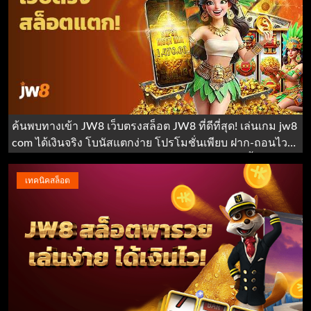
ค้นพบทางเข้า JW8 เว็บตรงสล็อต JW8 ที่ดีที่สุด! เล่นเกม jw8
com ได้เงินจริง โบนัสแตกง่าย โปรโมชั่นเพียบ ฝาก-ถอนไว
ปลอดภัย 100% พร้อมบริการ 24 ชม. สมัครเลยวันนี้!
เทคนิคสล็อต