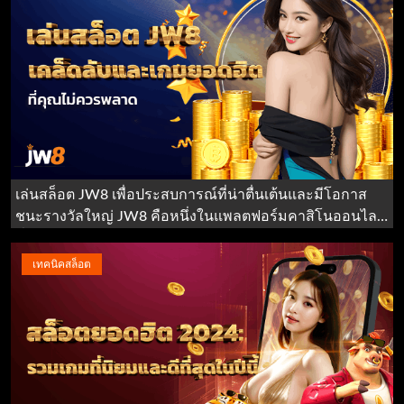
เล่นสล็อต JW8 เพื่อประสบการณ์ที่น่าตื่นเต้นและมีโอกาส
ชนะรางวัลใหญ่ JW8 คือหนึ่งในแพลตฟอร์มคาสิโนออนไลน์
ที่คุณไม่ควรพลาด!
เทคนิคสล็อต