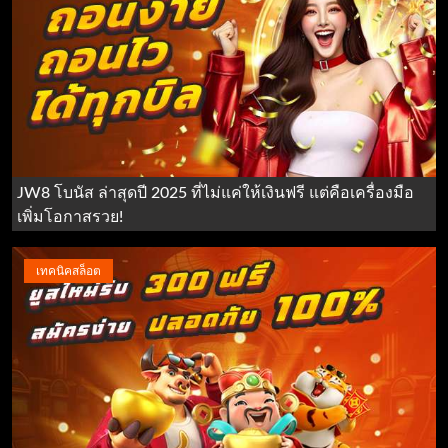
JW8 โบนัส ล่าสุดปี 2025 ที่ไม่แค่ให้เงินฟรี แต่คือเครื่องมือ
เพิ่มโอกาสรวย!
เทคนิคสล็อต