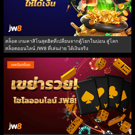
สล็อต เกมคาสิโนสุดฮิตที่เปลี่ยนจากตู้โยกในบ่อน สู่โลก
สล็อตออนไลน์ JW8 ที่เล่นง่าย ได้เงินจริง
เทคนิคสล็อต