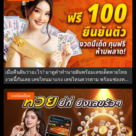
เมื่อคืนฝันว่าอะไร? มาดูคำทำนายฝันพร้อมเลขเด็ดหวยไทย
งวดนี้กันเลย เลขไหนมาแรง เลขไหนควรตาม พร้อมช่องทาง
แทงหวยง่ายๆ ผ่าน jw8thai10.com
เทคนิคสล็อต