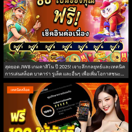
สุดยอด JW8 เกมคาสิโน ปี 2025! เจาะลึกกลยุทธ์และเทคนิค
การเล่นสล็อต บาคาร่า รูเล็ต และอื่นๆ เพื่อเพิ่มโอกาสชนะ
และทำกำไรสูงสุดในทุกการเดิมพัน
เทคนิคสล็อต