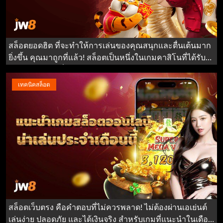
สล็อตยอดฮิต ที่จะทำให้การเล่นของคุณสนุกและตื่นเต้นมาก
ยิ่งขึ้น คุณมาถูกที่แล้ว! สล็อตเป็นหนึ่งในเกมคาสิโนที่ได้รับ
ความนิยมมากที่สุดในโลกออนไลน์
เทคนิคสล็อต
สล็อตเว็บตรง คือคำตอบที่ไม่ควรพลาด! ไม่ต้องผ่านเอเย่นต์
เล่นง่าย ปลอดภัย และได้เงินจริง สำหรับเกมที่แนะนำในเดือน