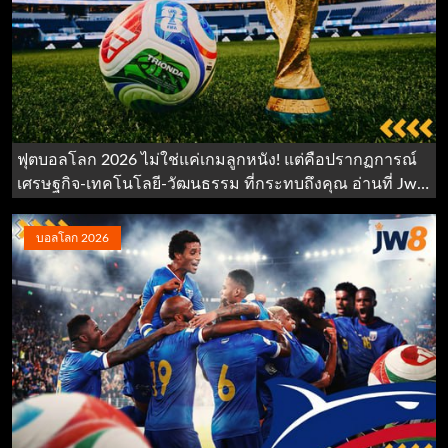
ฟุตบอลโลก 2026 ไม่ใช่แค่เกมลูกหนัง! แต่คือปรากฏการณ์
เศรษฐกิจ-เทคโนโลยี-วัฒนธรรม ที่กระทบถึงคุณ อ่านที่ Jw8
ได้เลย
บอลโลก 2026