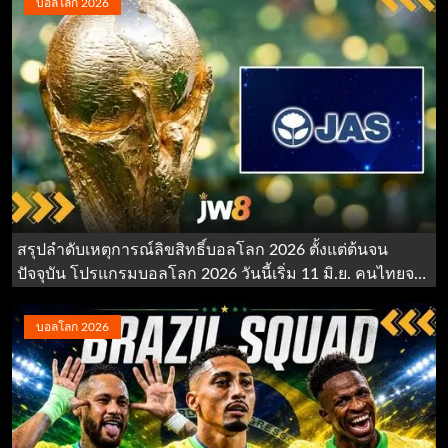
บอลโลก 2026
สรุปลำดับเหตุการณ์ลิขสิทธิ์บอลโลก 2026 ตั้งแต่ต้นจน
ปัจจุบัน โปรแกรมบอลโลก 2026 วันนี้เริ่ม 11 มิ.ย. คนไทยจะ
ดูบอลโลกสด 2026 ได้หรือเปล่า ติดตามผลบอลโลก 2026
ได้ที่ Jw8
บอลโลก 2026