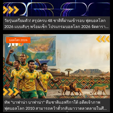
วัยรุ่นเตรียมตัว! สรุปครบ 48 ชาติที่ผ่านเข้ารอบ ฟุตบอลโลก
2026 แบบสับๆ พร้อมเช็ก โปรแกรมบอลโลก 2026 จัดตาราง
เชียร์ทีมโปรดซัมเมอร์นี้ ห้ามพลาด!
บอลโลก 2026
ทัพ "บาฟาน่า บาฟาน่า" ทีมชาติแอฟริกาใต้ อดีตเจ้าภาพ
ฟุตบอลโลก 2010 สามารถคว้าตั๋วกลับมาวาดลวดลายในศึก