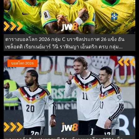
ตารางบอลโลก 2026 กลุ่ม C บราซิลประกาศ 26 แข้ง อัน
เชล็อตติ เรียกเนย์มาร์ วินิ ราฟินญา เอ็นดริก ครบ กลุ่ม
ฟุตบอลโลก 2026 ทั้งหมด ทีมเต็งบอลโลก 2026 ที่น่าจับตา
ที่สุด
บอลโลก 2026