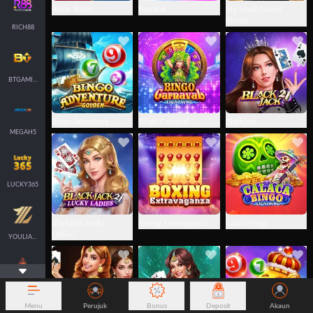
Andar Bahar
Baccarat
Big Small Casino
Royale
RICH88
BTGAMING-CARD
Bingo Adventure
Bingo Carnaval
Blackjack
MEGAH5
LUCKY365
Blackjack Lucky
Boxing Extravaganza
Calaca Bingo
Ladies
YOULIANGAMING
HABANERO
Menu
Perujuk
Bonus
Deposit
Akaun