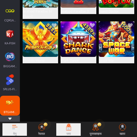
Seafood Paradise IV
Seafood Paradise 3
Insect Doctor
Plus+2
CQ9GAMING
KA-FISH
Phoenix World
Shark Dance
Space War
BIGGAMING
SPLUS-FISH
BTGAMING-FISH
मेनु
रेफरल
जमा
पुरस्कारहरू
खाता