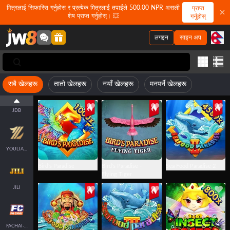
मित्रलाई सिफारिस गर्नुहोस र प्रत्येक मित्रलाई तपाईंले 500.00 NPR असली
प्राप्त
शेष प्राप्त गर्नुहोस्। 💥
गर्नुहोस्
लगइन
साइन अप
FASTSPIN-FISH
सबै खेलहरू
तातो खेलहरू
नयाँ खेलहरू
मनपर्ने खेलहरू
JDB
YOULIANGAMING
Bird's Paradise
Bird's Paradise -
Sea Food Paradise 2
Flying Tiger
JILI
FACHAI-FISH