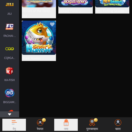
Heroes of the Deep
Jackpot Fishery
New Fishing Season
JILI
Sea
FACHAI-FISH
Shark Hunter
CQ9GAMING
KA-FISH
BIGGAMING
SPLUS-FISH
मेनु
रेफरल
जमा
पुरस्कारहरू
खाता