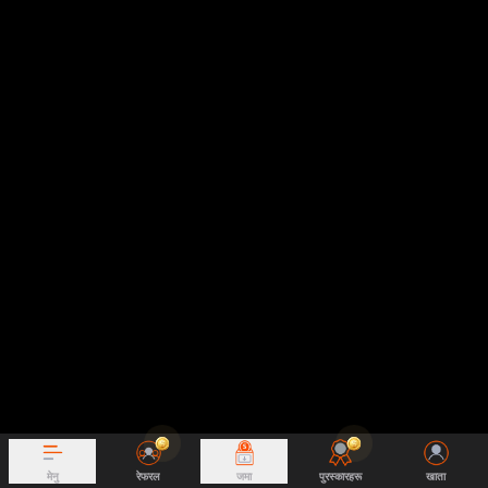
मेनु
रेफरल
जमा
पुरस्कारहरू
खाता