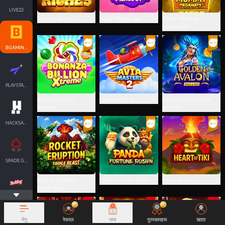
LIVE22
Recycle Riches
Sugar Merge Up
Magic Mummy
Megaways
BGAMING-SLOT
PLAYSTARGAMING
Bonanza Billion
Aviamasters 2
Golden Avalon Hold
Xtreme
and Win
HACKSAWGAMING
SPADE GAMING
Rocket Eruption:
Panda Fortune Rush
Heart of Tiki
Triple Blast
HOTDOG
मेनु
रेफरल
जमा
पुरस्कारहरू
खाता