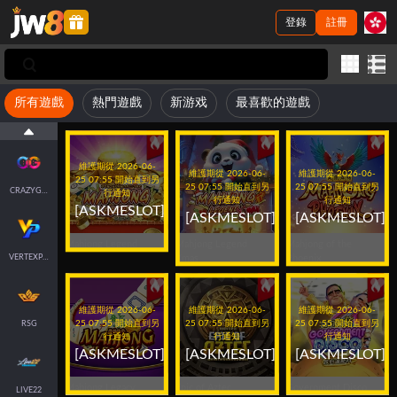
登錄
註冊
POP
所有遊戲
熱門遊戲
新游戏
最喜歡的遊戲
EPICWIN
維護期從 2026-06-
維護期從 2026-06-
維護期從 2026-06-
25 07:55 開始直到另
25 07:55 開始直到另
25 07:55 開始直到另
CRAZYGAMING
行通知
行通知
行通知
[ASKMESLOT]
[ASKMESLOT]
[ASKMESLOT]
Mahjong Legend
Mahjong Legend
Mahjong of the
VERTEXPLAY
Xmas
Phoenix
維護期從 2026-06-
維護期從 2026-06-
維護期從 2026-06-
25 07:55 開始直到另
25 07:55 開始直到另
25 07:55 開始直到另
RSG
行通知
行通知
行通知
[ASKMESLOT]
[ASKMESLOT]
[ASKMESLOT]
Mahjong Legacy
Epic of Aztec
Government Disco
LIVE22