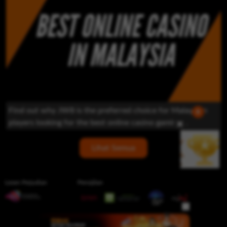
Find out why JW8 is the preferred choice for Malaysian
players looking for the best online casino gaming
experience
Lihat Semua
Lesen Perjudian
Pensijilan