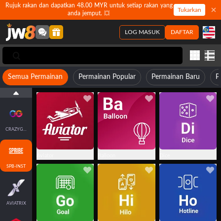
Rujuk rakan dan dapatkan 48.00 MYR untuk setiap rakan yang
Tukarkan
anda jemput. 💥
LOG MASUK
DAFTAR
Semua Permainan
Permainan Popular
Permainan Baru
P
CRAZYGAMING
Aviator
Balloon
Dice
SPB-INST
AVIATRIX