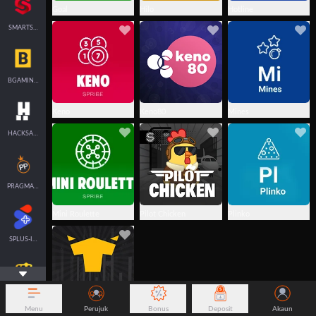
Goal
Hilo
Hotline
SMARTSOFT-INSTANTWIN
BGAMING-INST
Keno
Keno80
Mines
HACKSAW-INST
PRAGMATICPLAY
Mini Roulette
Pilot Chicken
Plinko
SPLUS-INSTANTWIN
INOUT
Menu
Perujuk
Bonus
Deposit
Akaun