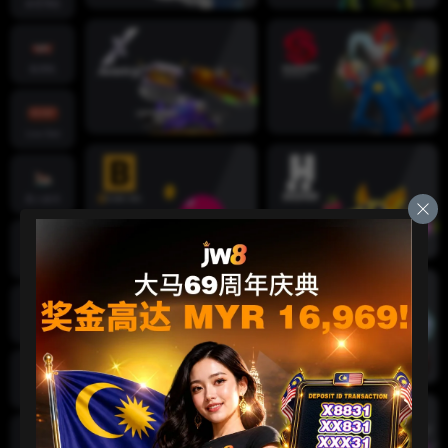
体育博彩
老虎机
Live Slot
真人娱乐
捕鱼游戏
纸牌游戏
彩票娱乐